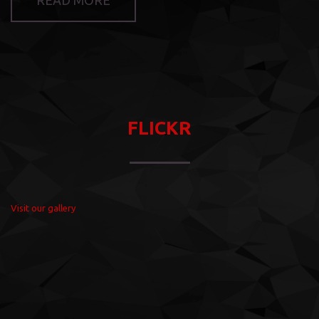
READ MORE
FLICKR
Visit our gallery