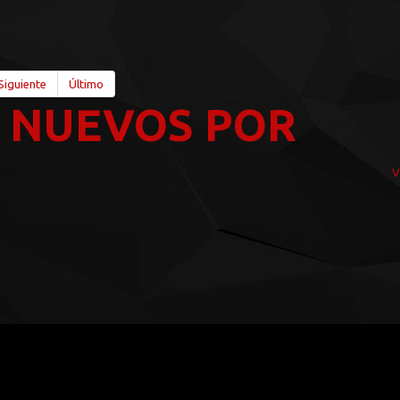
Siguiente
Último
 NUEVOS POR
V