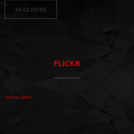
READ MORE
FLICKR
Visit our gallery